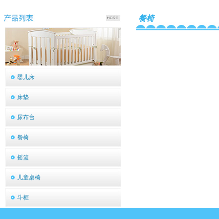
餐椅
婴儿床
床垫
尿布台
餐椅
摇篮
儿童桌椅
斗柜