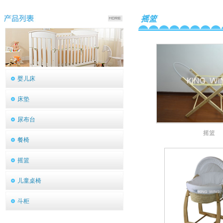
摇篮
婴儿床
床垫
尿布台
摇篮
餐椅
摇篮
儿童桌椅
斗柜