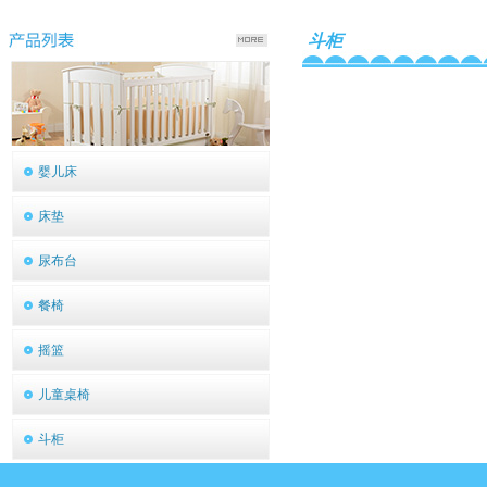
斗柜
婴儿床
床垫
尿布台
餐椅
摇篮
儿童桌椅
斗柜